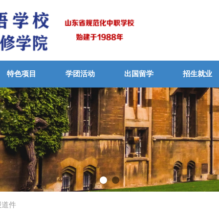
特色项目
学团活动
出国留学
招生就业
具有国际视野的一专多能的
报道件
VIEW MORE
뀠