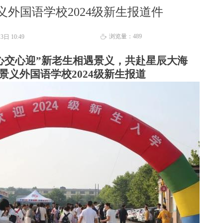
义外国语学校2024级新生报道件
浏览量：
489
月3日
10:49
ꄘ
心交心
迎
”
新老生相遇景义，共赴星辰大海
景义外国语学
校
202
4
级新生报道