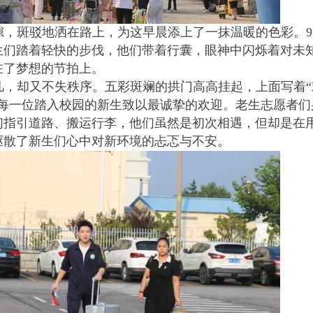
隙，斑驳地洒在路上，为这早晨添上了一抹温暖的色彩。9
新生们踏着轻快的步伐，他们带着行囊，眼神中闪烁着对未
在了梦想的节拍上。
，却又不失秩序。五彩斑斓的拱门高高挂起，上面写着“欢
向每一位踏入校园的新生致以最诚挚的欢迎。老生志愿者们
们指引道路、搬运行李，他们虽然是初次相遇，但却是在
驱散了新生们心中对新环境的忐忑与不安。