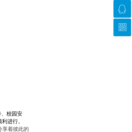
ꁗ
0631-8480508
ꀥ
QQ客服
微信二维码
待、校园安
顺利进行。
分享着彼此的