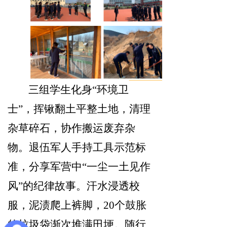
三组学生化身“环境卫
士”，挥锹翻土平整土地，清理
杂草碎石，协作搬运废弃杂
物。退伍军人手持工具示范标
准，分享军营中“一尘一土见作
风”的纪律故事。汗水浸透校
服，泥渍爬上裤脚，20个鼓胀
的垃圾袋渐次堆满田埂。随行