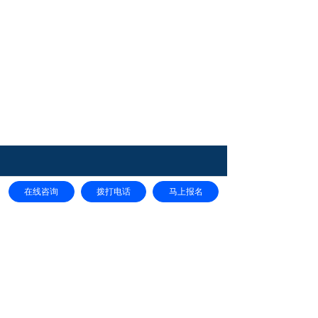
学校地址：山东省威海市文登区广州东路
在线咨询
拨打电话
马上报名
电话：
办公室：0631-8452341
招生办：0631-8480508
国际交流处：0631-8980643
鲁公网安备37108102000235号